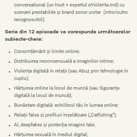
conversational (un host + expertul eViolenta.md) cu
scenarii prestabilite și brand sonor unitar (intro/outro
recognoscibil).
Seria din 12 episoade va corespunde următoarelor
subiecte-cheie:
Consimțământ și limite online;
Distribuirea neconsensuală a imaginilor intime;
Violența digitală în relații (sau Abuz prin tehnologie în
cuplu);
Hărțuirea online la locul de muncă (sau Siguranța
digitală la locul de muncă);
Bunăstare digitală: echilibrul tău în lumea online;
Relații false și profiluri înșelătoare („Catfishing”);
AI, deepfakes și protecția imaginii tale;
Hărțuirea sexuală în mediul digital;