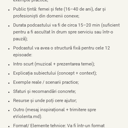
exemple practice;
Public țintă: femei și fete (16–40 de ani), dar și
profesioniști din domenii conexe;
Durata podcastului va fi de circa 15–20 min (suficient
pentru a fi ascultat în drum spre serviciu sau într-o
pauză);
Podcastul va avea o structură fixă pentru cele 12
episoade:
Intro scurt (muzical + prezentarea temei);
Explicația subiectului (concept + context);
Exemple reale / scenarii practice;
Sfaturi și recomandări concrete;
Resurse și unde poți cere ajutor;
Outro (mesaj inspirațional + trimitere spre
eViolenta.md).
Format/ Elemente tehnice: Va fi într-un format