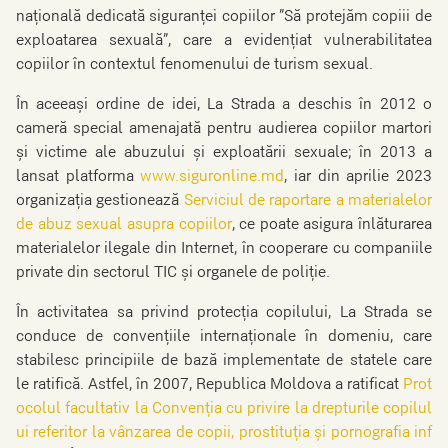
națională dedicată siguranței copiilor ”Să protejăm copiii de
exploatarea sexuală”, care a evidențiat vulnerabilitatea
copiilor în contextul fenomenului de turism sexual.
În aceeași ordine de idei, La Strada a deschis în 2012 o
cameră special amenajată pentru audierea copiilor martori
şi victime ale abuzului și exploatării sexuale; în 2013 a
lansat platforma
www.siguronline.md
, iar din aprilie 2023
organizația gestionează
Serviciul de raportare a materialelor
de abuz sexual asupra copiilor
, ce poate asigura înlăturarea
materialelor ilegale din Internet, în cooperare cu companiile
private din sectorul TIC și organele de poliție.
În activitatea sa privind protecția copilului, La Strada se
conduce de convențiile internaționale în domeniu, care
stabilesc principiile de bază implementate de statele care
le ratifică. Astfel, în 2007, Republica Moldova a ratificat
Prot
ocolul facultativ la Convenţia cu privire la drepturile copilul
ui referitor la vânzarea de copii, prostituţia şi pornografia inf