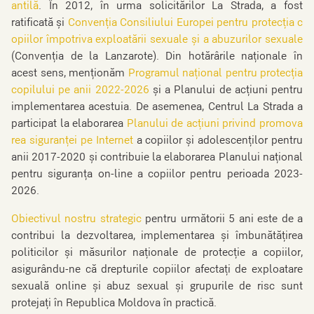
antilă
. În 2012, în urma solicitărilor La Strada, a fost
ratificată și
Convenția Consiliului Europei pentru protecția c
opiilor împotriva exploatării sexuale și a abuzurilor sexuale
(Convenția de la Lanzarote). Din hotărârile naționale în
acest sens, menționăm
Programul național pentru protecția
copilului pe anii 2022-2026
și a Planului de acțiuni pentru
implementarea acestuia. De asemenea, Centrul La Strada a
participat la elaborarea
Planului de acţiuni privind promova
rea siguranței pe Internet
a copiilor și adolescenților pentru
anii 2017-2020 și contribuie la elaborarea Planului național
pentru siguranța on-line a copiilor pentru perioada 2023-
2026.
Obiectivul nostru strategic
pentru următorii 5 ani este de a
contribui la dezvoltarea, implementarea şi îmbunătăţirea
politicilor şi măsurilor naţionale de protecţie a copiilor,
asigurându-ne că drepturile copiilor afectaţi de exploatare
sexuală online şi abuz sexual şi grupurile de risc sunt
protejaţi în Republica Moldova în practică.