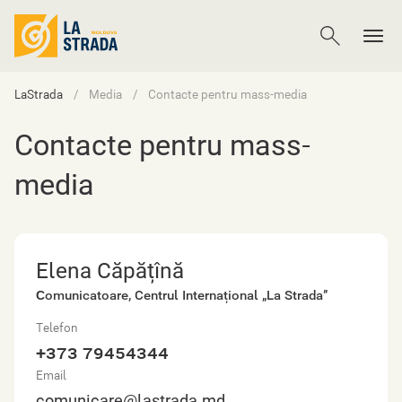
LaStrada
Media
Contacte pentru mass-media
Contacte pentru mass-
media
Elena Căpățînă
Сomunicatoare, Centrul Internațional „La Strada”
Telefon
+373 79454344
Email
comunicare@lastrada.md