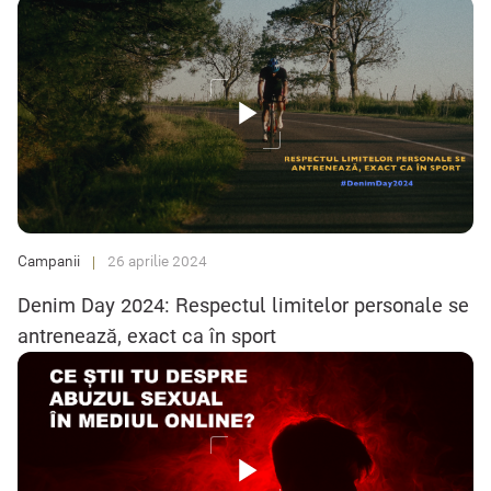
Centrului Internațional „La Strada”. Cu ocazia Zilei Mondiale
împotriva Traficului de Persoane, Centrul Internațional „La Strada”
îndeamnă autoritățile, angajatorii și întreaga societate să recunoască
exploatarea prin muncă a lucrătorilor migranți drept o amenințare
reală și în creștere, să consolideze mecanismele de identificare și
protecție a victimelor și să contribuie activ la prevenirea tuturor
formelor de trafic de ființe umane. Ziua Mondială împotriva
Traficului de Persoane este marcată anual la 30 iulie, fiind instituită
de Adunarea Generală a Organizației Națiunilor Unite prin Rezoluția
68/192 din 18 decembrie 2013.
Campanii
26 aprilie 2024
Denim Day 2024: Respectul limitelor personale se
antrenează, exact ca în sport