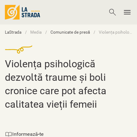
LaStrada
Media
Comunicate de presă
Violența psihologică dezvoltă traume și boli cronice care pot afecta calitatea vieții femeii
Violența psihologică
dezvoltă traume și boli
cronice care pot afecta
calitatea vieții femeii
Informează-te