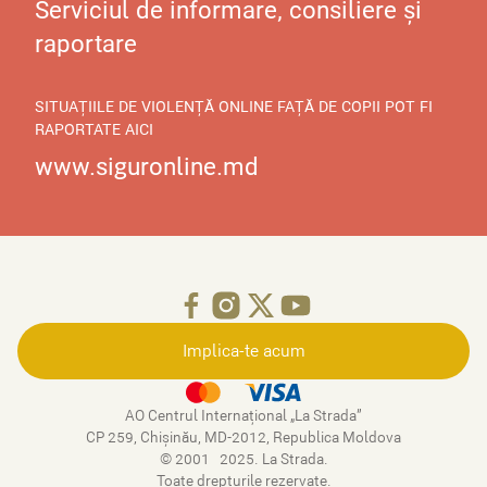
Serviciul de informare, consiliere și
raportare
SITUAȚIILE DE VIOLENȚĂ ONLINE FAȚĂ DE COPII POT FI
RAPORTATE AICI
www.siguronline.md
Implica-te acum
AO Centrul Internațional „La Strada”
CP 259, Chişinău, MD-2012, Republica Moldova
© 2001–2025. La Strada.
Toate drepturile rezervate.