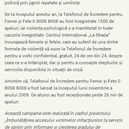
psihică prin jigniri repetate și umilințe.
De la începutul acestui an, la Telefonul de Încredere pentru
Femei și Fete 0 8008 8008 au fost înregistrate 1500 de
apeluri, iar violența psihologică s-a manifestat în toate
cazurile înregistrate. Centrul Internațional „La Strada”
încurajează femeile și fetele, care au suferit de una dintre
formele de violență să sune la Telefonul de Încredere
pentru a vorbi confidențial, gratuit, 24 de ore din 24, despre
ceea ce s-a întâmplat, dar și pentru a cunoaște drepturile și
serviciile disponibile în situații de criză.
Amintim că, Telefonul de Încredere pentru Femei și Fete 0
8008 8008 a fost lansat la începutul lunii noiembrie a
anului 2009. De atunci au fost recepționate peste 26 mii de
apeluri.
Această campanie este realizată în cadrul proiectului
„Îmbunătățirea accesului victimelor infracțiunilor la servicii
de sprijin prin informare și creșterea gradului de