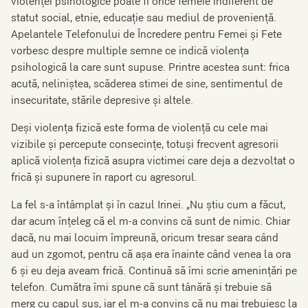
violenței psihologice poate fi orice femeie indiferent de
statut social, etnie, educație sau mediul de proveniență.
Apelantele Telefonului de Încredere pentru Femei și Fete
vorbesc despre multiple semne ce indică violența
psihologică la care sunt supuse. Printre acestea sunt: frica
acută, neliniștea, scăderea stimei de sine, sentimentul de
insecuritate, stările depresive și altele.
Deși violența fizică este forma de violență cu cele mai
vizibile și percepute consecințe, totuși frecvent agresorii
aplică violența fizică asupra victimei care deja a dezvoltat o
frică și supunere în raport cu agresorul.
La fel s-a întâmplat și în cazul Irinei. „Nu știu cum a făcut,
dar acum înțeleg că el m-a convins că sunt de nimic. Chiar
dacă, nu mai locuim împreună, oricum tresar seara când
aud un zgomot, pentru că așa era înainte când venea la ora
6 și eu deja aveam frică. Continuă să îmi scrie amenințări pe
telefon. Cumătra îmi spune că sunt tânără și trebuie să
merg cu capul sus, iar el m-a convins că nu mai trebuiesc la