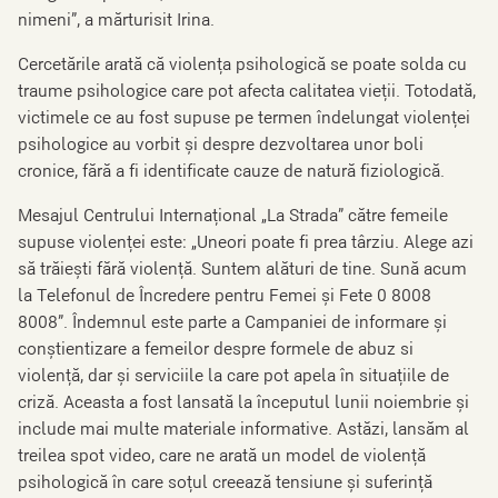
nimeni”, a mărturisit Irina.
Cercetările arată că violența psihologică se poate solda cu
traume psihologice care pot afecta calitatea vieții. Totodată,
victimele ce au fost supuse pe termen îndelungat violenței
psihologice au vorbit și despre dezvoltarea unor boli
cronice, fără a fi identificate cauze de natură fiziologică.
Mesajul Centrului Internațional „La Strada” către femeile
supuse violenței este: „Uneori poate fi prea târziu. Alege azi
să trăiești fără violență. Suntem alături de tine. Sună acum
la Telefonul de Încredere pentru Femei și Fete 0 8008
8008”. Îndemnul este parte a Campaniei de informare și
conștientizare a femeilor despre formele de abuz si
violență, dar și serviciile la care pot apela în situațiile de
criză. Aceasta a fost lansată la începutul lunii noiembrie și
include mai multe materiale informative. Astăzi, lansăm al
treilea spot video, care ne arată un model de violență
psihologică în care soțul creează tensiune și suferință