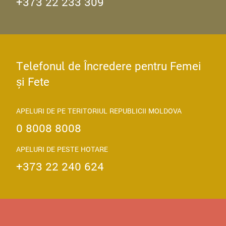
+373 22 233 309
Telefonul de Încredere pentru Femei
și Fete
APELURI DE PE TERITORIUL REPUBLICII MOLDOVA
0 8008 8008
APELURI DE PESTE HOTARE
+373 22 240 624