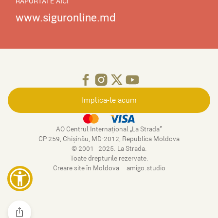
RAPORTATE AICI
www.siguronline.md
Implica-te acum
AO Centrul Internațional „La Strada”
CP 259, Chişinău, MD-2012, Republica Moldova
© 2001–2025. La Strada.
Toate drepturile rezervate.
Creare site în Moldova
– amigo.studio