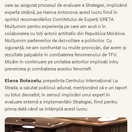
care au asigurat procesul de evaluare a Strategiei, implicând
experta străină, pe Hanna Antonova, acest lucru fiind în
spiritul recomandărilor Comitetului de Experți GRETA.
Mulțumim pentru experiența pe care am avut-o în
colaborarea cu toți actorii antitrafic din Republica Moldova.
Mulțumim partenerilor de dezvoltare a politicilor. Cu
siguranță, ne-am confruntat cu multe provocări, dar avem și
rezultate palpabile în combaterea fenomenului de TFU.
Mizăm în continuare pe unitatea actorilor implicați întru
prevenirea și combaterea acestui fenomen”
Elena Botezatu
, președinta Centrului Internațional La
Strada, a salutat publicul adunat, menționând că e un raport
cu totul deosebit, în sensul implicării unui expert în
evaluare externă a implementării Strategiei, fiind pentru
prima dată când se întâmplă acest lucru: