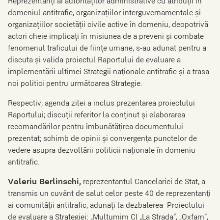
Reprezentanți ai autorităților administrative cu atribuții în
domeniul antitrafic, organizațiilor interguvernamentale şi
organizațiilor societății civile active în domeniu, deopotrivă
actori cheie implicați în misiunea de a preveni și combate
fenomenul traficului de ființe umane, s-au adunat pentru a
discuta şi valida proiectul Raportului de evaluare a
implementării ultimei Strategii naționale antitrafic și a trasa
noi politici pentru următoarea Strategie.
Respectiv, agenda zilei a inclus prezentarea proiectului
Raportului; discuții referitor la conținut şi elaborarea
recomandărilor pentru îmbunătățirea documentului
prezentat; schimb de opinii și convergența punctelor de
vedere asupra dezvoltării politicii naţionale în domeniu
antitrafic.
Valeriu Berlinschi,
reprezentantul Cancelariei de Stat, a
transmis un cuvânt de salut celor peste 40 de reprezentanți
ai comunității antitrafic, adunați la dezbaterea Proiectului
de evaluare a Strategiei: „Multumim CI „La Strada”, „Oxfam”,