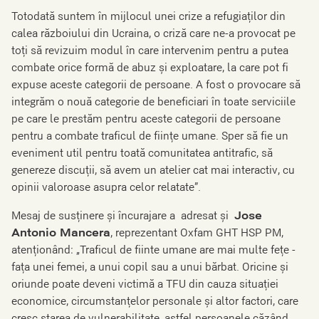
Totodată suntem în mijlocul unei crize a refugiaților din
calea războiului din Ucraina, o criză care ne-a provocat pe
toți să revizuim modul în care intervenim pentru a putea
combate orice formă de abuz și exploatare, la care pot fi
expuse aceste categorii de persoane. A fost o provocare să
integrăm o nouă categorie de beneficiari în toate serviciile
pe care le prestăm pentru aceste categorii de persoane
pentru a combate traficul de ființe umane. Sper să fie un
eveniment util pentru toată comunitatea antitrafic, să
genereze discuții, să avem un atelier cat mai interactiv, cu
opinii valoroase asupra celor relatate”.
Mesaj de susținere și încurajare a adresat și
Jose
Antonio Mancera
, reprezentant Oxfam GHT HSP PM,
atenționând: „Traficul de fiinte umane are mai multe feţe -
faţa unei femei, a unui copil sau a unui bărbat. Oricine și
oriunde poate deveni victimă a TFU din cauza situației
economice, circumstanțelor personale și altor factori, care
cresc starea de vulnerabilitate, astfel persoanele căzând