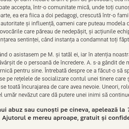
ate accepta, într-o comunitate mică, unde toți cunoșt
arte, ea era fiica a doi pedagogi, crescută într-o fami
autoritate și influență, oameni care puteau modela 
vocările care păreau de nedepășit, și acțiunile echip
țarea sentinței, când instanța a condamnat toți făptaș
 o asistasem pe M. și tatăl ei, iar în atenția noastră
săvârșit de o persoană de încredere. A. s-a gândit de 
rnică pentru sine. Întrebată despre ce a făcut-o să s
se pe rețelele de socializare contul unei tinere care 
se toată încurajarea de care avea nevoie. Uneori, rol
l umăr nevăzut care dă putere unei inimi să continu
nui abuz sau cunoști pe cineva, apelează la
. Ajutorul e mereu aproape, gratuit și confid