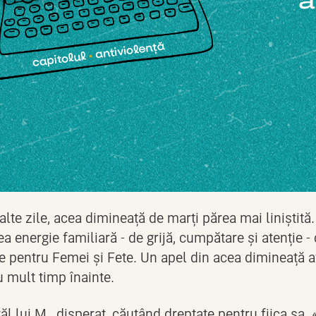
lte zile, acea dimineață de marți părea mai liniștită
ea energie familiară - de grijă, cumpătare și atenție 
e pentru Femei și Fete. Un apel din acea dimineață 
 mult timp înainte.
tăl lui M., disperat, căutând dreptate pentru fiica sa.