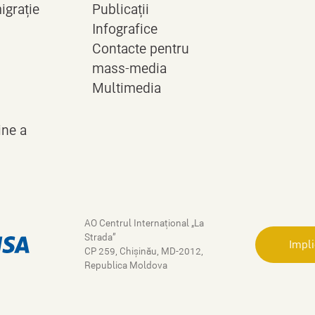
migrație
Publicații
Infografice
Contacte pentru
mass-media
Multimedia
ine a
AO Centrul Internațional „La
Strada”
Impl
CP 259, Chişinău, MD-2012,
Republica Moldova