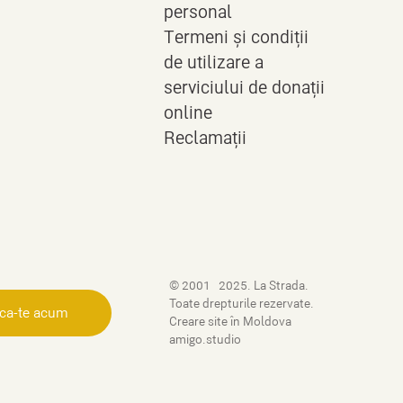
personal
Termeni și condiții
de utilizare a
serviciului de donații
online
Reclamații
© 2001–2025. La Strada.
Toate drepturile rezervate.
ica-te acum
Creare site în Moldova
–
amigo.studio