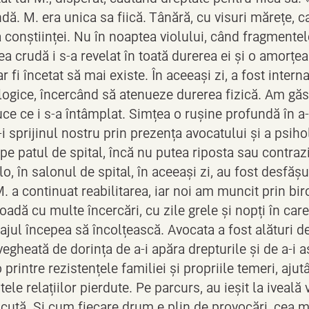
ă. M. era unica sa fiică. Tânără, cu visuri mărețe, c
 conștiinței. Nu în noaptea violului, când fragmente
ea crudă i s-a revelat în toată durerea ei și o amorțe
 ar fi încetat să mai existe. În aceeași zi, a fost inter
logice, încercând să atenueze durerea fizică. Am găsit
uce ce i s-a întâmplat. Simțea o rușine profundă în a
i sprijinul nostru prin prezența avocatului și a psiho
 pe patul de spital, încă nu putea riposta sau contra
o, în salonul de spital, în aceeași zi, au fost desfăș
 M. a continuat reabilitarea, iar noi am muncit prin bir
adă cu multe încercări, cu zile grele și nopți în care 
ul începea să încolțească. Avocata a fost alături de ea
vegheată de dorința de a-i apăra drepturile și de a-i 
printre rezistențele familiei și propriile temeri, aju
le relațiilor pierdute. Pe parcurs, au ieșit la iveală
ăcută. Și cum fiecare drum e plin de provocări, cea 