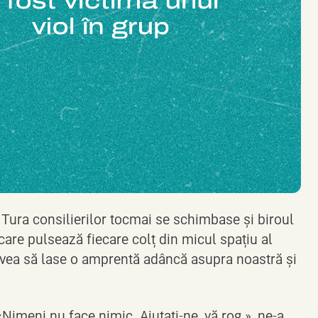
. Tura consilierilor tocmai se schimbase și biroul
- care pulsează fiecare colț din micul spațiu al
avea să lase o amprentă adâncă asupra noastră și
 «Nimeni nu face nimic. Ajutați-ne, vă rog.», ne-a