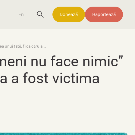
En
Donează
Raportează
Povești de reziliență #1 ︱“Nimeni nu face nimic” — durerea unui tată, fiica căruia a fost victima unui viol în grup
meni nu face nimic”
ia a fost victima