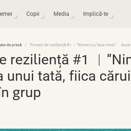
emei
Copii
Media
Implică-te
te de presă
e reziliență #1 ︱“Ni
 unui tată, fiica căru
în grup