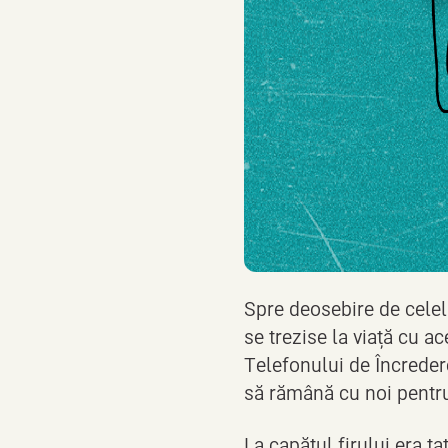
Spre deosebire de celela
se trezise la viață cu ac
Telefonului de Încreder
să rămână cu noi pentru
La capătul firului era ta