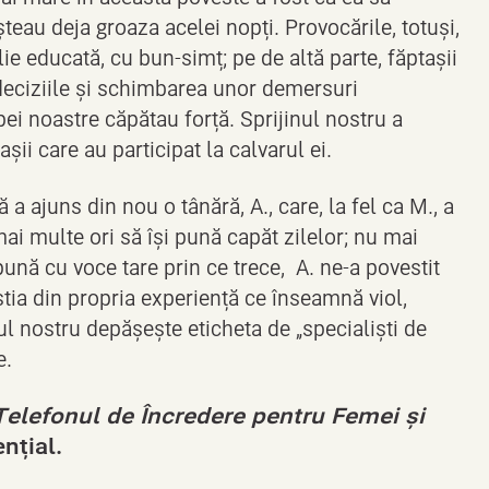
eau deja groaza acelei nopți. Provocările, totuși,
lie educată, cu bun-simț; pe de altă parte, făptașii
deciziile și schimbarea unor demersuri
ei noastre căpătau forță. Sprijinul nostru a
ii care au participat la calvarul ei.
 a ajuns din nou o tânără, A., care, la fel ca M., a
mai multe ori să își pună capăt zilelor; nu mai
pună cu voce tare prin ce trece, A. ne-a povestit
știa din propria experiență ce înseamnă viol,
ul nostru depășește eticheta de „specialiști de
e.
Telefonul de Încredere pentru Femei și
ențial.