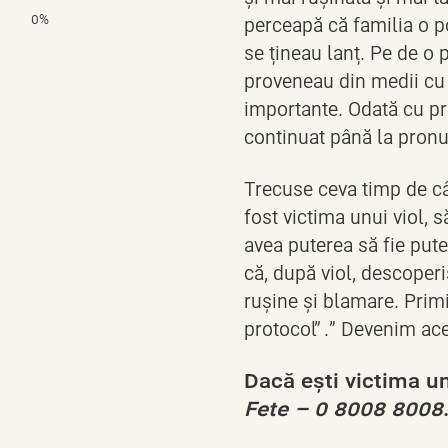
0%
perceapă că familia o po
se țineau lanț. Pe de o p
proveneau din medii cu 
importante. Odată cu pro
continuat până la pronun
Trecuse ceva timp de când
fost victima unui viol, 
avea puterea să fie pute
că, după viol, descoperi
rușine și blamare. Primi
protocol”.” Devenim ace
Dacă ești victima u
Fete – 0 8008 8008