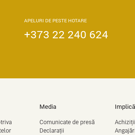
APELURI DE PESTE HOTARE
+373 22 240 624
Media
Implică
triva
Comunicate de presă
Achiziți
telor
Declarații
Angajăr