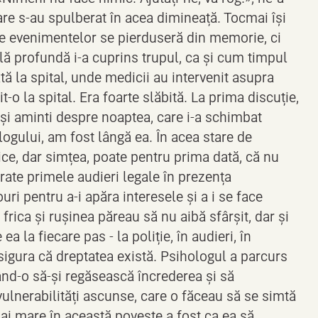
are s-au spulberat în acea dimineață. Tocmai își
le evenimentelor se pierduseră din memorie, ci
ală profundă i-a cuprins trupul, ca și cum timpul
nată la spital, unde medicii au intervenit asupra
-o la spital. Era foarte slăbită. La prima discuție,
-și aminti despre noaptea, care i-a schimbat
logului, am fost lângă ea. În acea stare de
zice, dar simțea, poate pentru prima dată, că nu
urate primele audieri legale în prezența
ouri pentru a-i apăra interesele și a i se face
frica și rușinea păreau să nu aibă sfârșit, dar și
 la fiecare pas - la poliție, în audieri, în
asigura că dreptatea există. Psihologul a parcurs
tând-o să-și regăsească încrederea și să
 vulnerabilități ascunse, care o făceau să se simtă
mai mare în această poveste a fost ca ea să