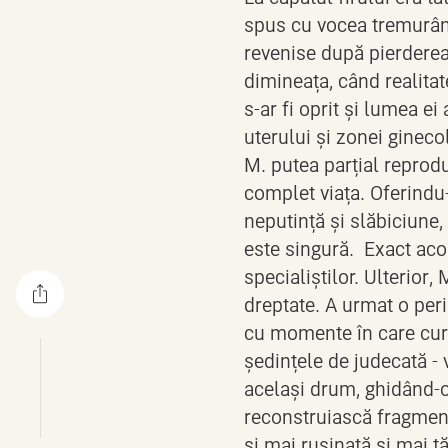
spus cu vocea tremurând
revenise după pierderea
dimineața, când realitat
s-ar fi oprit și lumea ei
uterului și zonei gineco
M. putea parțial reprod
complet viața. Oferindu-
neputință și slăbiciune,
este singură. Exact acol
specialiștilor. Ulterior,
dreptate. A urmat o perio
cu momente în care curaj
ședințele de judecată - 
același drum, ghidând-o 
reconstruiască fragmente
și mai rușinată și mai t