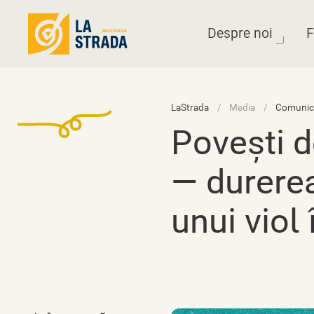
Despre noi
F
LaStrada
Media
Comunica
Povești d
— durerea
unui viol 