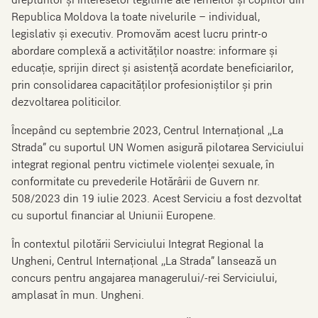
drepturilor şi intereselor legitime ale femeilor şi copiilor din
Republica Moldova la toate nivelurile – individual,
legislativ şi executiv. Promovăm acest lucru printr-o
abordare complexă a activităților noastre: informare şi
educație, sprijin direct şi asistență acordate beneficiarilor,
prin consolidarea capacităților profesioniștilor şi prin
dezvoltarea politicilor.
Începând cu septembrie 2023, Centrul Internațional ,,La
Strada” cu suportul UN Women asigură pilotarea Serviciului
integrat regional pentru victimele violenței sexuale, în
conformitate cu prevederile Hotărârii de Guvern nr.
508/2023 din 19 iulie 2023. Acest Serviciu a fost dezvoltat
cu suportul financiar al Uniunii Europene.
În contextul pilotării Serviciului Integrat Regional la
Ungheni, Centrul Internațional ,,La Strada” lansează un
concurs pentru angajarea managerului/-rei Serviciului,
amplasat în mun. Ungheni.