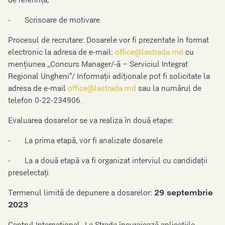
de referință;
- Scrisoare de motivare.
Procesul de recrutare: Dosarele vor fi prezentate în format
electronic la adresa de e-mail:
office@lastrada.md
cu
mențiunea ,,Concurs Manager/-ă – Serviciul Integrat
Regional Ungheni”/ Informații adiționale pot fi solicitate la
adresa de e-mail
office@lastrada.md
sau la numărul de
telefon 0-22-234906.
Evaluarea dosarelor se va realiza în două etape:
- La prima etapă, vor fi analizate dosarele
- La a două etapă va fi organizat interviul cu candidații
preselectați.
Termenul limită de depunere a dosarelor:
29 septembrie
2023