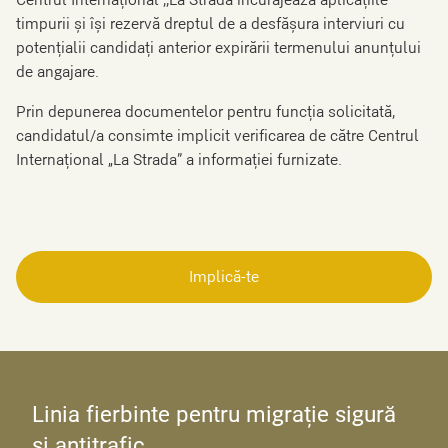
Centrul Internațional ,,La Strada încurajează aplicațiile
timpurii și își rezervă dreptul de a desfășura interviuri cu
potențialii candidați anterior expirării termenului anunțului
de angajare.
Prin depunerea documentelor pentru funcția solicitată,
candidatul/a consimte implicit verificarea de către Centrul
Internaţional „La Strada” a informației furnizate.
Implică-te
Linia fierbinte pentru migrație sigură
și antitrafic